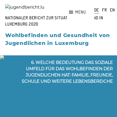
Skip
DE
FR
EN
MENU
to
NATIONALER BERICHT ZUR SITUATION DER JUGEND IN
content
START
jugendbericht.lu
LUXEMBURG 2020
BERICHT
Wohlbefinden und Gesundheit
von
TEAM
Jugendlichen in Luxemburg
KONTAKT
SUCHE
6. WELCHE BEDEUTUNG DAS SOZIALE
UMFELD FÜR DAS WOHLBEFINDEN DER
JUGENDLICHEN HAT: FAMILIE, FREUNDE,
SCHULE UND WEITERE LEBENSBEREICHE