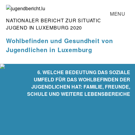
Skip
MENU
to
NATIONALER BERICHT ZUR SITUATION DER
content
START
jugendbericht.lu
JUGEND IN LUXEMBURG 2020
BERICHT
Wohlbefinden und Gesundheit
von
TEAM
Jugendlichen in Luxemburg
KONTAKT
SUCHE
6. WELCHE BEDEUTUNG DAS SOZIALE
UMFELD FÜR DAS WOHLBEFINDEN DER
JUGENDLICHEN HAT: FAMILIE, FREUNDE,
SCHULE UND WEITERE LEBENSBEREICHE