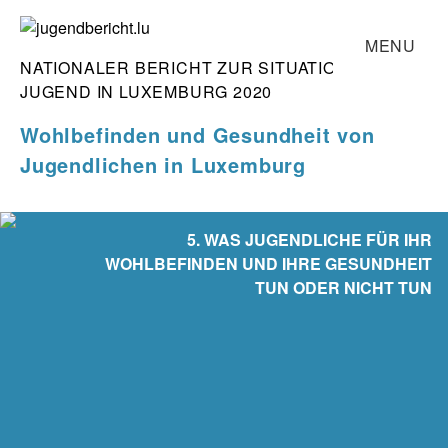
Skip
MENU
to
NATIONALER BERICHT ZUR SITUATION DER
content
START
jugendbericht.lu
JUGEND IN LUXEMBURG 2020
BERICHT
Wohlbefinden und Gesundheit
von
TEAM
Jugendlichen in Luxemburg
KONTAKT
SUCHE
5. WAS JUGENDLICHE FÜR IHR
WOHLBEFINDEN UND IHRE GESUNDHEIT
TUN ODER NICHT TUN