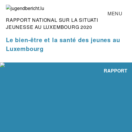
Skip
MENU
to
RAPPORT NATIONAL SUR LA SITUATION DE LA
content
ACCUEIL
jugendbericht.lu
JEUNESSE AU LUXEMBOURG 2020
RAPPORT
Le bien-être et la santé
des jeunes au
ÉQUIPE
Luxembourg
CONTACT
RAPPORT